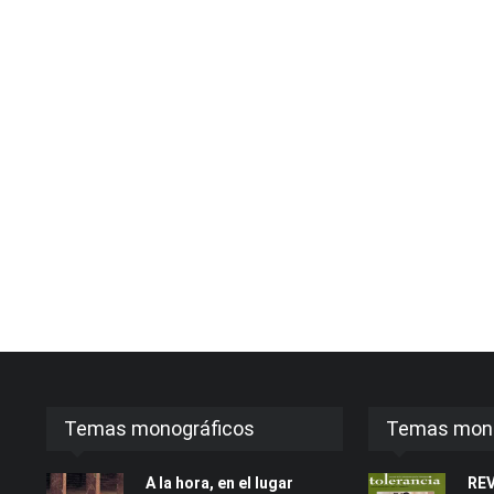
Temas monográficos
Temas mono
A la hora, en el lugar
RE