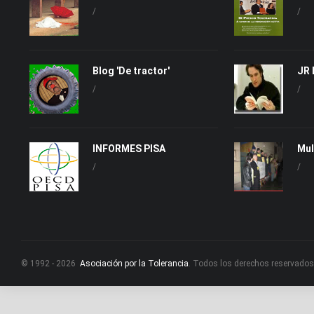
/
/
Blog 'De tractor'
JR 
/
/
INFORMES PISA
Mul
/
/
© 1992 - 2026
Asociación por la Tolerancia
. Todos los derechos reservados